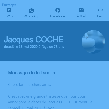
Partager
E-mail
SMS
WhatsApp
Facebook
Lien
Jacques COCHE
décédé le 16 mai 2020 à l'âge de 78 ans
Message de la famille
Chère famille, chers amis,
C’est avec une grande tristesse que nous vous
annonçons le décès de Jacques COCHE survenu le
samedi 16 mai 2020 à Lyon.