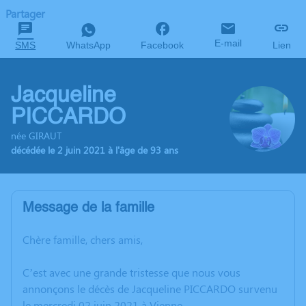
Partager
E-mail
SMS
WhatsApp
Facebook
Lien
Jacqueline
PICCARDO
née GIRAUT
décédée le 2 juin 2021 à l'âge de 93 ans
Message de la famille
Chère famille, chers amis,
C’est avec une grande tristesse que nous vous
annonçons le décès de Jacqueline PICCARDO survenu
le mercredi 02 juin 2021 à Vienne.