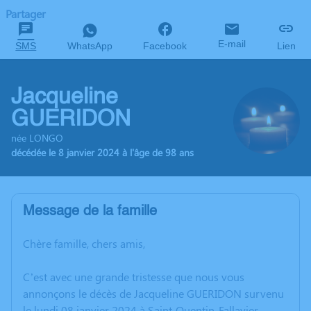
Partager
E-mail
SMS
WhatsApp
Facebook
Lien
Jacqueline
GUERIDON
née LONGO
décédée le 8 janvier 2024 à l'âge de 98 ans
Message de la famille
Chère famille, chers amis,
C’est avec une grande tristesse que nous vous
annonçons le décès de Jacqueline GUERIDON survenu
le lundi 08 janvier 2024 à Saint-Quentin-Fallavier.