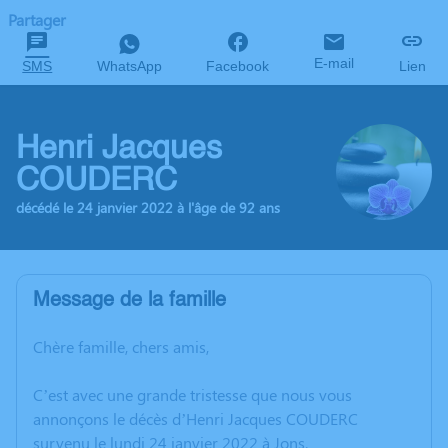
Partager
E-mail
SMS
WhatsApp
Facebook
Lien
Henri Jacques
COUDERC
décédé le 24 janvier 2022 à l'âge de 92 ans
Message de la famille
Chère famille, chers amis,
C’est avec une grande tristesse que nous vous
annonçons le décès d’Henri Jacques COUDERC
survenu le lundi 24 janvier 2022 à Jons.