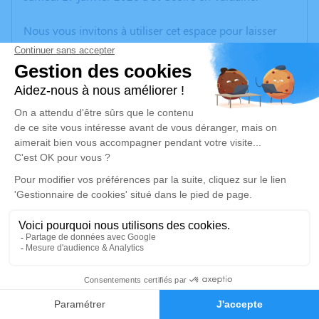
Nous vous invitons à utiliser cet espace pour laisser
vos condoléances, partager des photos souvenirs, une
anecdote ou exprimer vos pensées à travers des
poèmes ou des textes. Cet endroit est un lieu
d'expression dédié à honorer la mémoire d’Hélène
SERMET.
Un service de plantation d’arbre hommage est
disponible ici
.
Je rends hommage
Cérémonie civile
mercredi 28 janvier 2026 à 14h30
5
Cimetière de Diémoz
Rue de l'Égalité
Faire-part
Hommages
38790 Diémoz