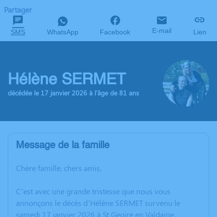
Partager
E-mail
SMS
WhatsApp
Facebook
Lien
Hélène SERMET
décédée le 17 janvier 2026 à l'âge de 81 ans
Message de la famille
Chère famille, chers amis,
C’est avec une grande tristesse que nous vous
annonçons le décès d’Hélène SERMET survenu le
samedi 17 janvier 2026 à St Geoire en Valdaine.