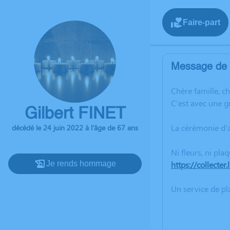
Faire-part
Message de l
C
hère famille, c
C'est avec une 
Gilbert FINET
La cérémonie d'a
décédé le 24 juin 2022 à l'âge de 67 ans
Ni fleurs, ni pla
Je rends hommage
https://collecte
Un service de p