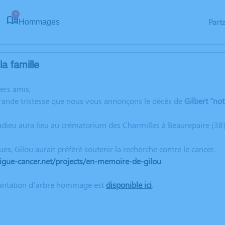
6
Part
Hommages
a famille
hers amis,
grande tristesse que nous vous annonçons le décès de
Gilbert "not
dieu aura lieu au crématorium des Charmilles à Beaurepaire (38)
ques, Gilou aurait préféré soutenir la recherche contre le cancer.
r.ligue-cancer.net/projects/en-memoire-de-gilou
lantation d’arbre hommage est
disponible ici
.