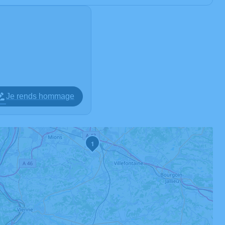
Je rends hommage
1