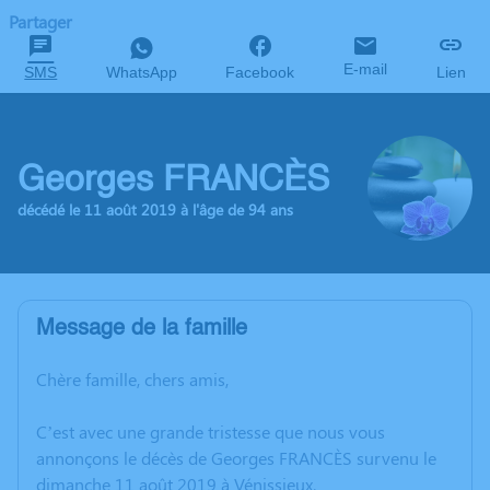
Partager
E-mail
SMS
WhatsApp
Facebook
Lien
Georges FRANCÈS
décédé le 11 août 2019 à l'âge de 94 ans
Message de la famille
Chère famille, chers amis,
C’est avec une grande tristesse que nous vous
annonçons le décès de Georges FRANCÈS survenu le
dimanche 11 août 2019 à Vénissieux.