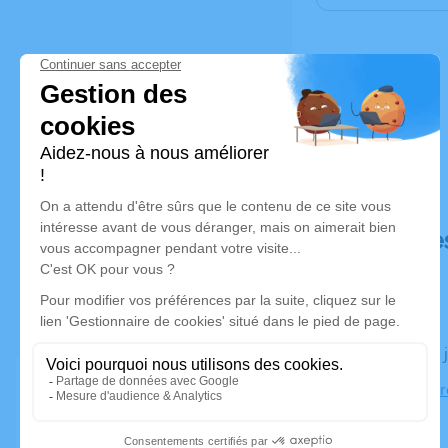
Déroulé de
Le jeudi 09
Église, cent