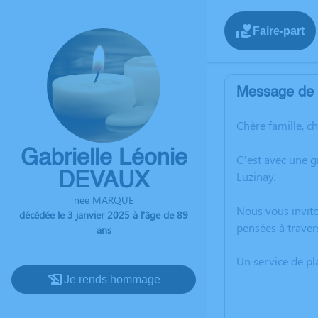
Faire-part
Message de l
Chère famille, c
Gabrielle Léonie
C’est avec une g
Luzinay.
DEVAUX
née MARQUE
Nous vous invito
décédée le 3 janvier 2025 à l'âge de 89
pensées à traver
ans
Un service de p
Je rends hommage