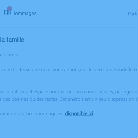
1
Part
Hommages
a famille
hers amis,
rande tristesse que nous vous annonçons le décès de Gabrielle 
ns à utiliser cet espace pour laisser vos condoléances, partager
s des poèmes ou des textes. Cet endroit est un lieu d'expression
lantation d’arbre hommage est
disponible ici
.