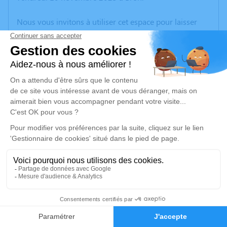
Nous vous invitons à utiliser cet espace pour laisser
vos condoléances, partager des photos souvenirs, une
anecdote ou exprimer vos pensées à travers des
poèmes ou des textes. Cet endroit est un lieu
d'expression dédié à honorer la mémoire de Françoise
VACHER.
Un service de plantation d’arbre hommage est
disponible ici
.
Je rends hommage
Cérémonie civile
jeudi 16 novembre 2023 à 11h30
2
Cimetière de Valencin
38540 Valencin
Faire-part
Hommages