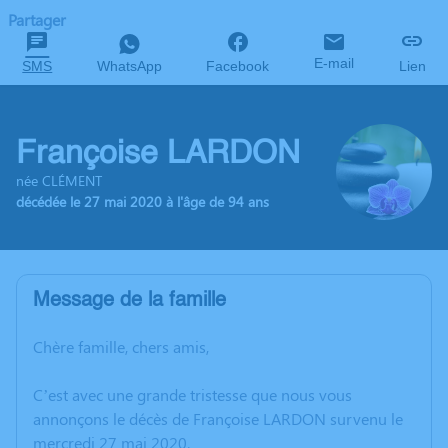
Partager
E-mail
SMS
WhatsApp
Facebook
Lien
Françoise LARDON
née CLÉMENT
décédée le 27 mai 2020 à l'âge de 94 ans
Message de la famille
Chère famille, chers amis,
C’est avec une grande tristesse que nous vous
annonçons le décès de Françoise LARDON survenu le
mercredi 27 mai 2020.