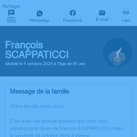
Partager
E-mail
SMS
WhatsApp
Facebook
Lien
François
SCAPPATICCI
décédé le 4 octobre 2024 à l'âge de 95 ans
Message de la famille
Chère famille, chers amis,
C’est avec une grande tristesse que nous vous
annonçons le décès de François SCAPPATICCI survenu
le vendredi 04 octobre 2024 à Vienne.