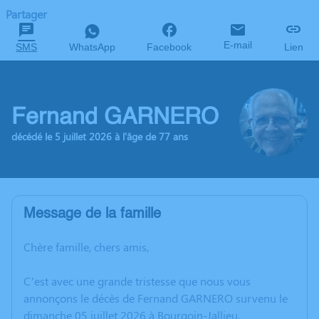
Partager
E-mail
SMS
WhatsApp
Facebook
Lien
Fernand GARNERO
décédé le 5 juillet 2026 à l'âge de 77 ans
Message de la famille
Chère famille, chers amis,
C’est avec une grande tristesse que nous vous
annonçons le décès de Fernand GARNERO survenu le
dimanche 05 juillet 2026 à Bourgoin-Jallieu.