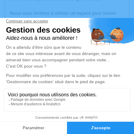
Nous vous invitons à utiliser cet espace pour laisser
vos condoléances, partager des photos souvenirs, une
anecdote ou exprimer vos pensées à travers des
poèmes ou des textes. Cet endroit est un lieu
d'expression dédié à honorer la mémoire de Fernand
GARNERO.
Un service de plantation d’arbre hommage est
disponible ici
.
Je rends hommage
Cérémonie religieuse
lundi 13 juillet 2026 à 10h00
4
Église d'Heyrieux
3 Avenue Rozier
Faire-part
Hommages
38540 Heyrieux