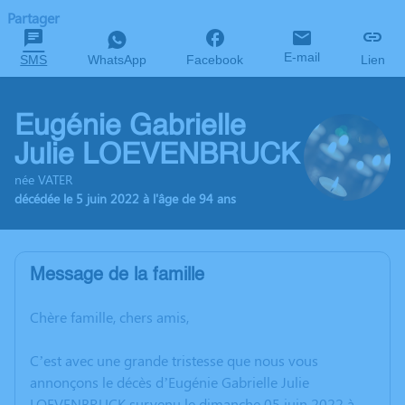
Partager
E-mail
SMS
WhatsApp
Facebook
Lien
Eugénie Gabrielle
Julie LOEVENBRUCK
née VATER
décédée le 5 juin 2022 à l'âge de 94 ans
Message de la famille
Chère famille, chers amis,
C’est avec une grande tristesse que nous vous
annonçons le décès d’Eugénie Gabrielle Julie
LOEVENBRUCK survenu le dimanche 05 juin 2022 à