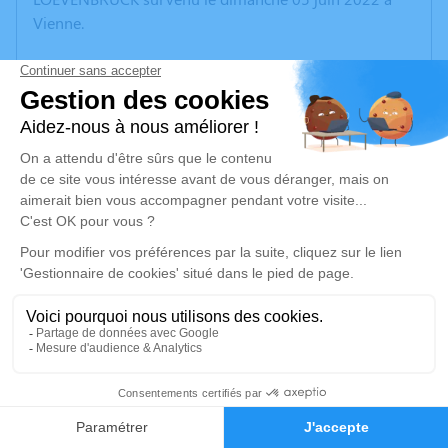
Vienne.
Nous vous invitons à utiliser cet espace pour laisser
vos condoléances, partager des photos souvenirs, une
anecdote ou exprimer vos pensées à travers des
poèmes ou des textes. Cet endroit est un lieu
d'expression dédié à honorer la mémoire d’Eugénie
Gabrielle Julie LOEVENBRUCK.
Un service de plantation d’arbre hommage est
disponible ici
.
Je rends hommage
Cérémonie civile
5
Ce service se déroulera dans l'intimité familiale
Faire-part
Hommages