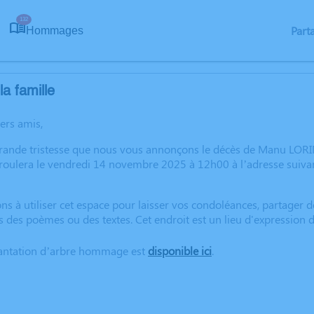
132
Part
Hommages
a famille
hers amis,
grande tristesse que nous vous annonçons le décès de Manu LORI
oulera le vendredi 14 novembre 2025 à 12h00 à l’adresse suivan
ns à utiliser cet espace pour laisser vos condoléances, partager
s des poèmes ou des textes. Cet endroit est un lieu d'expressio
lantation d’arbre hommage est
disponible ici
.