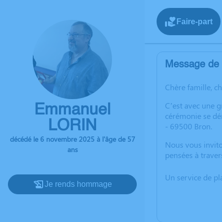
Faire-part
Message de l
Chère famille, c
C’est avec une 
Emmanuel
cérémonie se dér
LORIN
- 69500 Bron.
décédé le 6 novembre 2025 à l'âge de 57
Nous vous invito
ans
pensées à traver
Un service de p
Je rends hommage