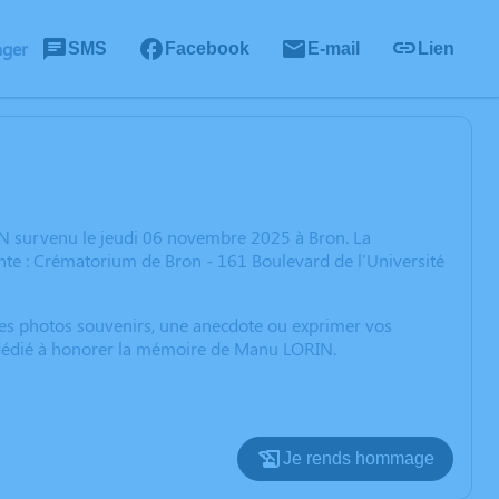
ager
SMS
Facebook
E-mail
Lien
N survenu le jeudi 06 novembre 2025 à Bron. La
te : Crématorium de Bron - 161 Boulevard de l'Université
 des photos souvenirs, une anecdote ou exprimer vos
n dédié à honorer la mémoire de Manu LORIN.
Je rends hommage