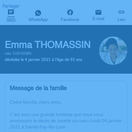
Partager
E-mail
SMS
WhatsApp
Facebook
Lien
Emma THOMASSIN
née THEVENIN
décédée le 4 janvier 2021 à l'âge de 93 ans
Message de la famille
Chère famille, chers amis,
C'est avec une grande tristesse que nous vous
annonçons le décès de Josette survenu lundi 04 janvier
2021 à Sainte-Foy-lès-Lyon.