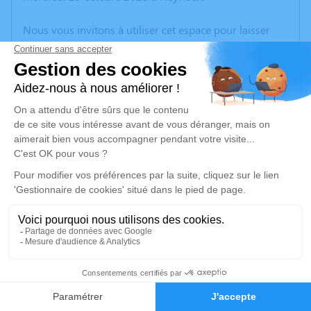
Nous vous invitons à utiliser cet espace pour laisser
vos condoléances, partager des photos souvenirs, une
anecdote ou exprimer vos pensées à travers des
poèmes ou des textes. Cet endroit est un lieu
d'expression dédié à honorer la mémoire d’Edouard
RIFFARD.
Un service de plantation d’arbre hommage est
disponible ici
.
Je rends hommage
Cérémonie religieuse
vendredi 07 novembre 2025 à 14h30
5
Église d'Heyrieux
3 Avenue Rozier
Faire-part
Hommages
38540 Heyrieux