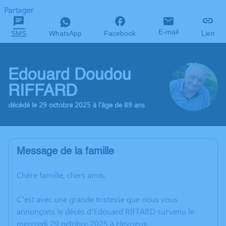
Partager
E-mail
SMS
WhatsApp
Facebook
Lien
Edouard Doudou
RIFFARD
décédé le 29 octobre 2025 à l'âge de 89 ans
Message de la famille
Chère famille, chers amis,
C’est avec une grande tristesse que nous vous
annonçons le décès d’Edouard RIFFARD survenu le
mercredi 29 octobre 2025 à Heyrieux.