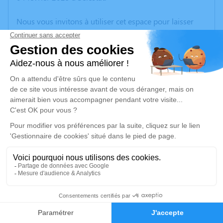
Nous vous invitons à utiliser cet espace pour laisser
vos condoléances, partager des photos souvenirs, une
anecdote ou exprimer vos pensées à travers des
poèmes ou des textes. Cet endroit est un lieu
d'expression dédié à honorer la mémoire d’Edith
LAMURE.
Un service de plantation d’arbre hommage est
disponible ici
.
Je rends hommage
Cérémonie civile
mardi 11 février 2025 à 10h30
12
Cimetière d'Heyrieux
38540 Heyrieux
Faire-part
Hommages