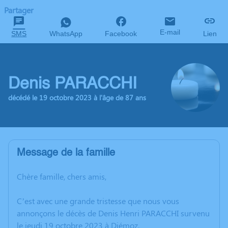
Partager
E-mail
SMS
WhatsApp
Facebook
Lien
Denis PARACCHI
décédé le 19 octobre 2023 à l'âge de 87 ans
Message de la famille
Chère famille, chers amis,
C’est avec une grande tristesse que nous vous
annonçons le décès de Denis Henri PARACCHI survenu
le jeudi 19 octobre 2023 à Diémoz.