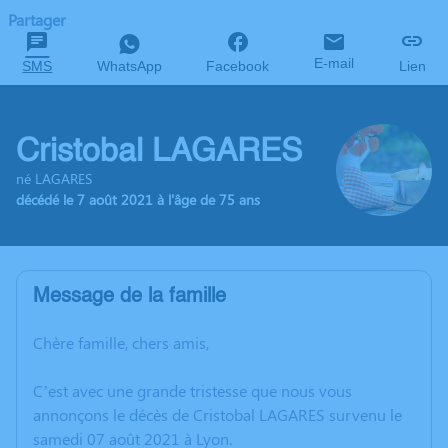
Partager
E-mail
SMS
WhatsApp
Facebook
Lien
Cristobal LAGARES
né LAGARES
décédé le 7 août 2021 à l'âge de 75 ans
Message de la famille
Chère famille, chers amis,
C’est avec une grande tristesse que nous vous
annonçons le décès de Cristobal LAGARES survenu le
samedi 07 août 2021 à Lyon.