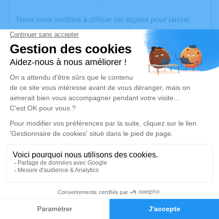
Nous vous invitons à utiliser cet espace pour laisser
vos condoléances, partager des photos souvenirs, une
anecdote ou exprimer vos pensées à travers des
poèmes ou des textes. Cet endroit est un lieu
d'expression dédié à honorer la mémoire de Cristobal
LAGARES.
Un service de plantation d’arbre hommage est
disponible ici
.
Je rends hommage
Cérémonie religieuse
samedi 14 août 2021 à 10h30
1
Église Saint Pierre Aux Liens de Saint-Pierre-de-
Chandieu
Faire-part
Hommages
Place Charles de Gaulle