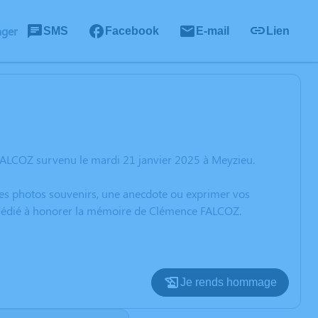
ager
SMS
Facebook
E-mail
Lien
FALCOZ survenu le mardi 21 janvier 2025 à Meyzieu.
 des photos souvenirs, une anecdote ou exprimer vos
n dédié à honorer la mémoire de Clémence FALCOZ.
Je rends hommage