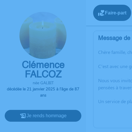
Faire-part
Message de l
Chère famille, c
Clémence
C’est avec une 
FALCOZ
Nous vous invito
née GALBIT
pensées à traver
décédée le 21 janvier 2025 à l'âge de 87
ans
Un service de p
Je rends hommage