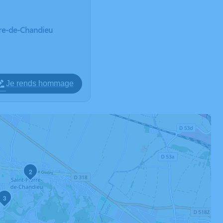
erre-de-Chandieu
Je rends hommage
2
3