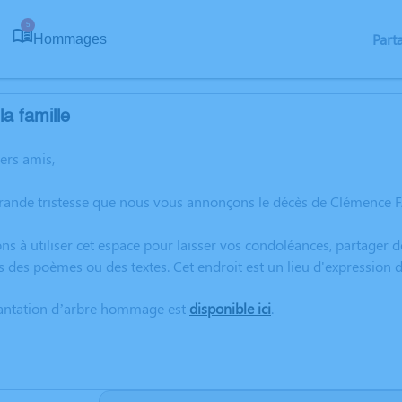
5
Part
Hommages
a famille
hers amis,
grande tristesse que nous vous annonçons le décès de Clémence 
ns à utiliser cet espace pour laisser vos condoléances, partager
s des poèmes ou des textes. Cet endroit est un lieu d'expressio
lantation d’arbre hommage est
disponible ici
.