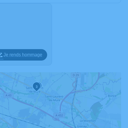
Je rends hommage
2
3