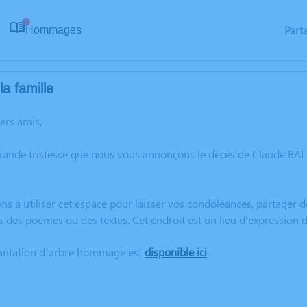
Part
Hommages
0
a famille
hers amis,
grande tristesse que nous vous annonçons le décès de Claude BAL
ns à utiliser cet espace pour laisser vos condoléances, partager
s des poèmes ou des textes. Cet endroit est un lieu d'expression
lantation d’arbre hommage est
disponible ici
.