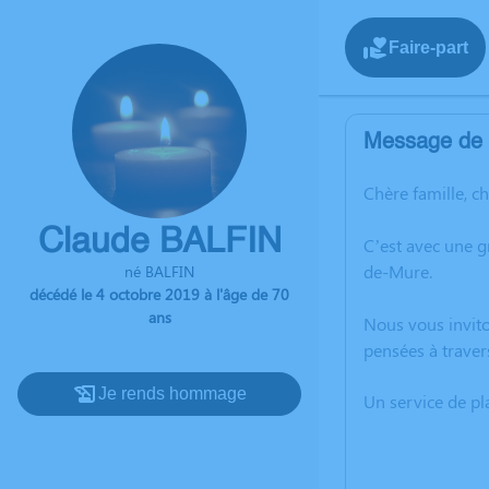
Faire-part
Message de l
Chère famille, c
Claude BALFIN
C’est avec une 
de-Mure.
né BALFIN
décédé le 4 octobre 2019 à l'âge de 70
ans
Nous vous invito
pensées à traver
Je rends hommage
Un service de p