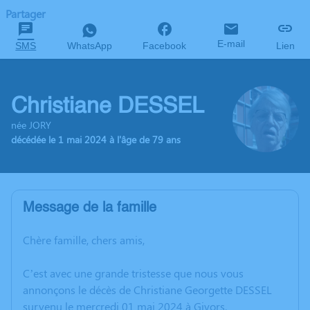
Partager
E-mail
SMS
WhatsApp
Facebook
Lien
Christiane DESSEL
née JORY
décédée le 1 mai 2024 à l'âge de 79 ans
Message de la famille
Chère famille, chers amis,
C’est avec une grande tristesse que nous vous
annonçons le décès de Christiane Georgette DESSEL
survenu le mercredi 01 mai 2024 à Givors.