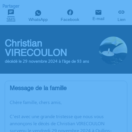
Partager
E-mail
SMS
WhatsApp
Facebook
Lien
Christian
VIRECOULON
décédé le 29 novembre 2024 à l'âge de 93 ans
Message de la famille
Chère famille, chers amis,
C’est avec une grande tristesse que nous vous
annonçons le décès de Christian VIRECOULON
survenu le vendredi 29 novembre 2024 à Oullins-