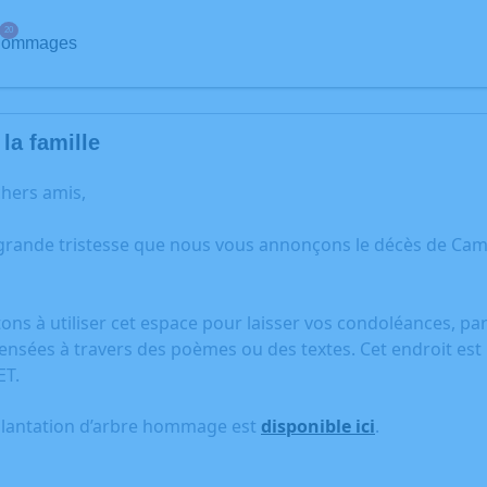
20
ommages
la famille
chers amis,
 grande tristesse que nous vous annonçons le décès de Camil
tons à utiliser cet espace pour laisser vos condoléances, p
ensées à travers des poèmes ou des textes. Cet endroit est
ET.
plantation d’arbre hommage est
disponible ici
.