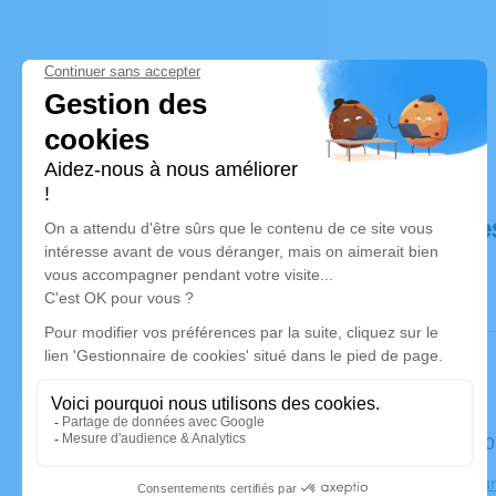
Déroulé de
Le mardi 2
Crématorium