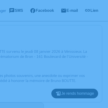
ager
SMS
Facebook
E-mail
Lien
E survenu le jeudi 08 janvier 2026 à Vénissieux. La
rématorium de Bron - 161 Boulevard de l'Université -
 des photos souvenirs, une anecdote ou exprimer vos
n dédié à honorer la mémoire de Bruno BOUTTE.
Je rends hommage