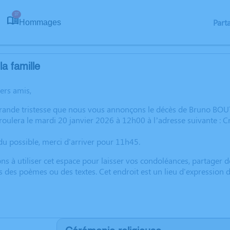
37
Part
Hommages
a famille
hers amis,
rande tristesse que nous vous annonçons le décès de Bruno BOUTT
oulera le mardi 20 janvier 2026 à 12h00 à l’adresse suivante : C
u possible, merci d'arriver pour 11h45.
ns à utiliser cet espace pour laisser vos condoléances, partager
s des poèmes ou des textes. Cet endroit est un lieu d'expressio