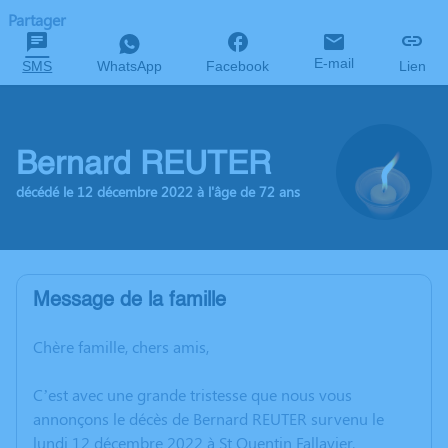
Partager
E-mail
SMS
WhatsApp
Facebook
Lien
Bernard REUTER
décédé le 12 décembre 2022 à l'âge de 72 ans
Message de la famille
Chère famille, chers amis,
C’est avec une grande tristesse que nous vous
annonçons le décès de Bernard REUTER survenu le
lundi 12 décembre 2022 à St Quentin Fallavier.