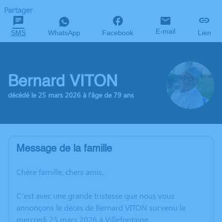
Partager
E-mail
SMS
WhatsApp
Facebook
Lien
Bernard VITON
décédé le 25 mars 2026 à l'âge de 79 ans
Message de la famille
Chère famille, chers amis,
C’est avec une grande tristesse que nous vous
annonçons le décès de Bernard VITON survenu le
mercredi 25 mars 2026 à Villefontaine.