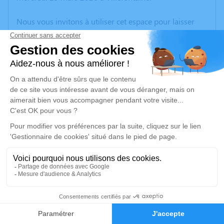
Nous vous invitons à utiliser cet espace pour laisser
vos condoléances, partager des photos souvenirs, une
anecdote ou exprimer vos pensées à travers des
poèmes ou des textes. Cet endroit est un lieu
d'expression dédié à honorer la mémoire de Bernard
VITON.
Un service de plantation d’arbre hommage est
disponible ici
.
Je rends hommage
Cérémonie civile
mercredi 01 avril 2026 à 10h30
21
Crématorium de Bron
161 Boulevard de l'Université
Faire-part
Hommages
69500 Bron