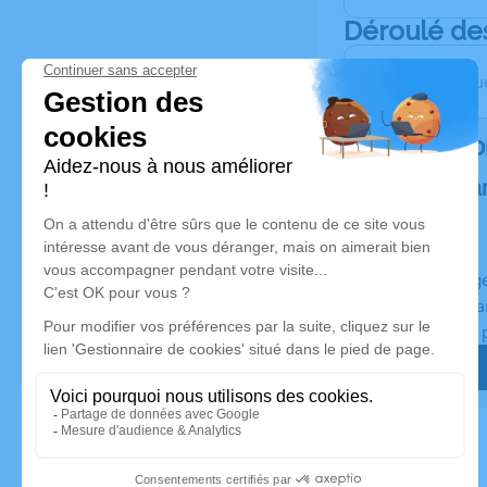
Déroulé de
Les obsèque
Rendez h
Plantez un a
Un hommage 
Planté en Fra
Certificat de 