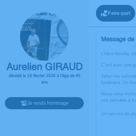
Faire-part
Message de l
Chère famille, c
C’est avec une g
Aurelien GIRAUD
décédé le 16 février 2026 à l'âge de 43
Selon les volonté
ans
funéraire. Un li
Nous vous invito
vos pensées à tr
Je rends hommage
Un service de p