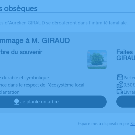
s obsèques
s d’Aurelien GIRAUD se dérouleront dans l’intimité familiale.
ommage à M. GIRAUD
rbre du souvenir
Faites 
GIRA
durable et symbolique
Parte
nce dans le respect de l’écosystème local
0,50€
plantation
Livra
Je plante un arbre
Espace mis à disposition par
Si