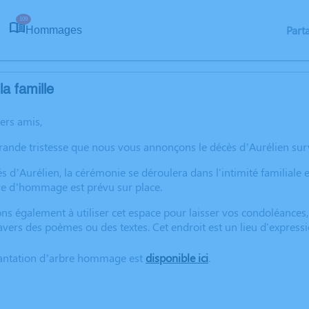
109
Part
Hommages
a famille
hers amis,
rande tristesse que nous vous annonçons le décès d’Aurélien surv
s d’Aurélien, la cérémonie se déroulera dans l'intimité familiale 
vre d’hommage est prévu sur place.
ns également à utiliser cet espace pour laisser vos condoléances
avers des poèmes ou des textes. Cet endroit est un lieu d'expres
lantation d’arbre hommage est
disponible ici
.