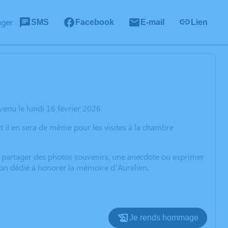
ager
SMS
Facebook
E-mail
Lien
enu le lundi 16 février 2026.
et il en sera de même pour les visites à la chambre
, partager des photos souvenirs, une anecdote ou exprimer
sion dédié à honorer la mémoire d’Aurelien.
Je rends hommage