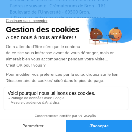
l’adresse suivante : Crématorium de Bron - 161
Boulevard de l'Université - 69500 Bron.
A l'issue, au même endroit, nous proposons un
moment de convivialité autour d'une petite collation.
Nous vous invitons à utiliser cet espace pour laisser
vos condoléances, partager des photos souvenirs, une
anecdote ou exprimer vos pensées à travers des
poèmes ou des textes. Cet endroit est un lieu
d'expression dédié à honorer la mémoire de Tina
FAYOLLE.
Nous ne souhaitons pas de fleurs. Des dons pour la
ligue contre le Cancer sont privilégiés (une urne sera
mise en place lors de la cérémonie à cet effet)
Je rends hommage
29
Cérémonie civile
Faire-part
Hommages
mercredi 18 février 2026 à 12h30