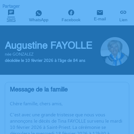
Partager
E-mail
SMS
WhatsApp
Facebook
Lien
Augustine FAYOLLE
née GONZALEZ
décédée le 10 février 2026 à l'âge de 84 ans
Message de la famille
Chère famille, chers amis,
C’est avec une grande tristesse que nous vous
annonçons le décès de Tina FAYOLLE survenu le mardi
10 février 2026 à Saint-Priest. La cérémonie se
déroulera le mercredi 18 février 2026 à 12h30 à