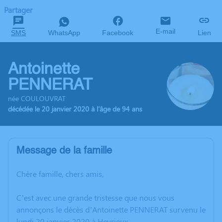
Partager
E-mail
SMS
WhatsApp
Facebook
Lien
Antoinette
PENNERAT
née COULOUVRAT
décédée le 20 janvier 2020 à l'âge de 94 ans
Message de la famille
Chère famille, chers amis,
C’est avec une grande tristesse que nous vous
annonçons le décès d’Antoinette PENNERAT survenu le
lundi 20 janvier 2020 à Heyrieux.