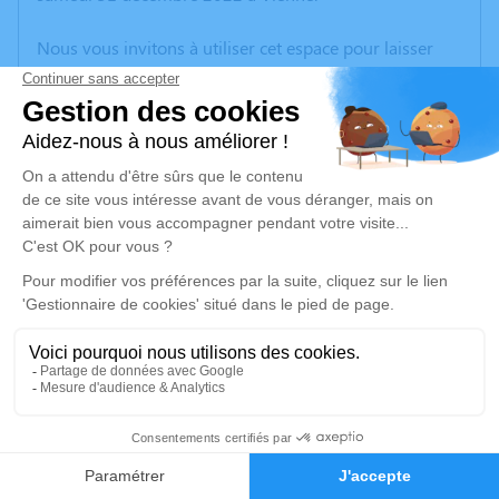
Nous vous invitons à utiliser cet espace pour laisser
vos condoléances, partager des photos souvenirs, une
anecdote ou exprimer vos pensées à travers des
poèmes ou des textes. Cet endroit est un lieu
d'expression dédié à honorer la mémoire d’Antoine
MORGILLO.
Un service de plantation d’arbre hommage est
disponible ici
.
Je rends hommage
Cérémonie civile
mardi 10 janvier 2023 à 16h15
2
Crématorium de Bron
Boulevard de l'Université
Faire-part
Hommages
69500 Bron