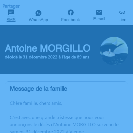
Partager
E-mail
SMS
WhatsApp
Facebook
Lien
Antoine MORGILLO
décédé le 31 décembre 2022 à l'âge de 89 ans
Message de la famille
Chère famille, chers amis,
C’est avec une grande tristesse que nous vous
annonçons le décès d’Antoine MORGILLO survenu le
samedi 31 décembre 2022 à Vienne.