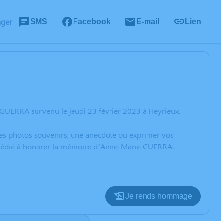
ager
SMS
Facebook
E-mail
Lien
GUERRA survenu le jeudi 23 février 2023 à Heyrieux.
 des photos souvenirs, une anecdote ou exprimer vos
on dédié à honorer la mémoire d’Anne-Marie GUERRA.
Je rends hommage