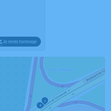
Je rends hommage
1
2