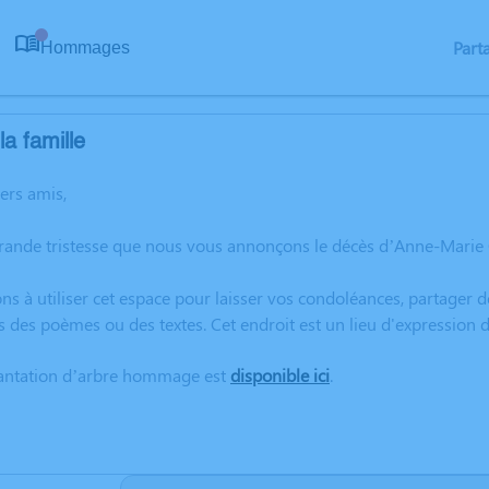
Part
Hommages
0
a famille
hers amis,
grande tristesse que nous vous annonçons le décès d’Anne-Marie 
ns à utiliser cet espace pour laisser vos condoléances, partager
s des poèmes ou des textes. Cet endroit est un lieu d'expressi
lantation d’arbre hommage est
disponible ici
.