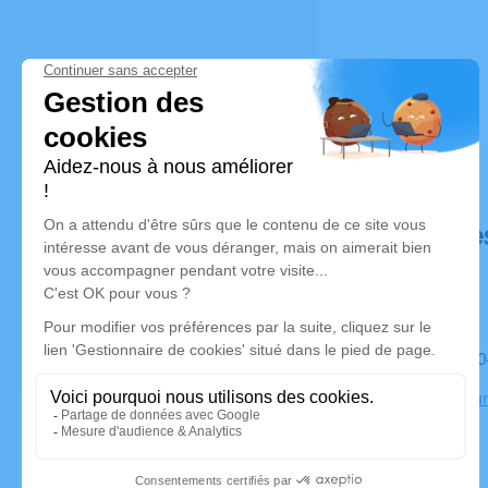
Déroulé de
Le samedi 
Crématorium
Bron