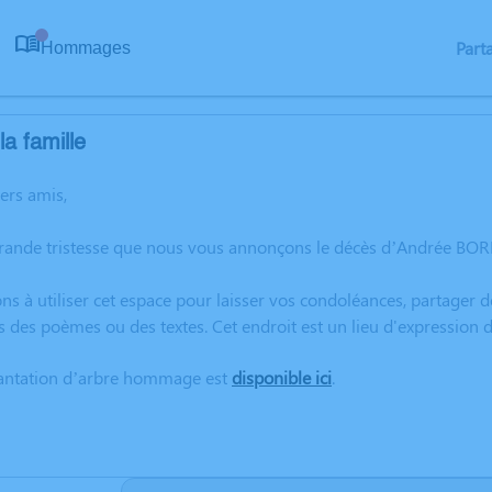
Part
Hommages
0
a famille
hers amis,
grande tristesse que nous vous annonçons le décès d’Andrée BOR
ns à utiliser cet espace pour laisser vos condoléances, partager
s des poèmes ou des textes. Cet endroit est un lieu d'expressio
lantation d’arbre hommage est
disponible ici
.