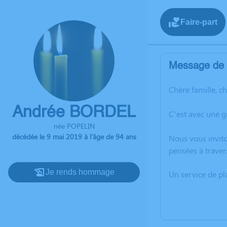
Faire-part
Message de l
Chère famille, c
Andrée BORDEL
C’est avec une 
née POPELIN
décédée le 9 mai 2019 à l'âge de 94 ans
Nous vous invito
pensées à traver
Je rends hommage
Un service de p