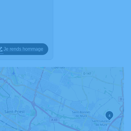
Je rends hommage
4