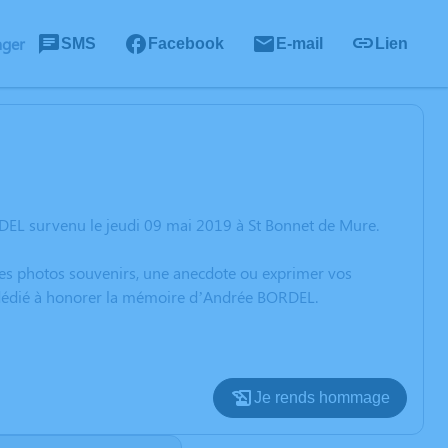
ager
SMS
Facebook
E-mail
Lien
DEL survenu le jeudi 09 mai 2019 à St Bonnet de Mure.
 des photos souvenirs, une anecdote ou exprimer vos
n dédié à honorer la mémoire d’Andrée BORDEL.
Je rends hommage