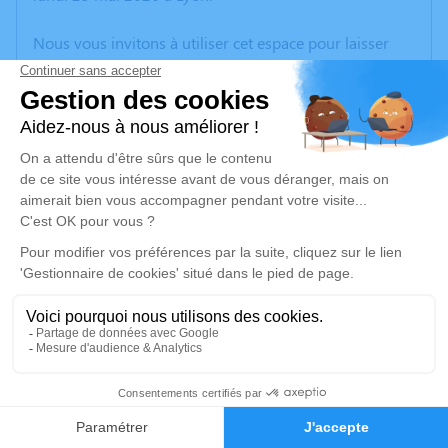
Nous vous invitons à utiliser cet espace pour laisser
vos condoléances, partager des photos souvenirs, une
anecdote ou exprimer vos pensées à travers des
poèmes ou des textes. Cet endroit est un lieu
d'expression dédié à honorer la mémoire d’André
BROSSARD.
Un service de plantation d’arbre hommage est
disponible ici
.
Je rends hommage
Cérémonie religieuse
samedi 30 mai 2026 à 10h30
2
Eglise de Toussieu
69780 Toussieu
Faire-part
Hommages