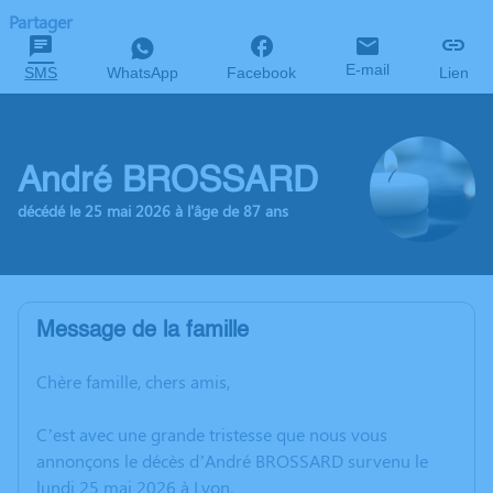
Partager
E-mail
SMS
WhatsApp
Facebook
Lien
André BROSSARD
décédé le 25 mai 2026 à l'âge de 87 ans
Message de la famille
Chère famille, chers amis,
C’est avec une grande tristesse que nous vous
annonçons le décès d’André BROSSARD survenu le
lundi 25 mai 2026 à Lyon.