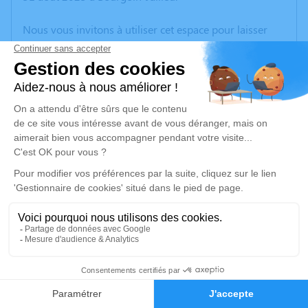
Nous vous invitons à utiliser cet espace pour laisser
vos condoléances, partager des photos souvenirs, une
anecdote ou exprimer vos pensées à travers des
poèmes ou des textes. Cet endroit est un lieu
d'expression dédié à honorer la mémoire d’André
GIROUX.
Un service de plantation d’arbre hommage est
disponible ici
.
Je rends hommage
Cérémonie religieuse
mercredi 06 septembre 2023 à 10h30
2
Église d'Heyrieux
38540 Heyrieux
Faire-part
Hommages