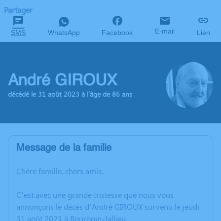
Partager
E-mail
SMS
WhatsApp
Facebook
Lien
André GIROUX
décédé le 31 août 2023 à l'âge de 86 ans
Message de la famille
Chère famille, chers amis,
C’est avec une grande tristesse que nous vous
annonçons le décès d’André GIROUX survenu le jeudi
31 août 2023 à Bourgoin-Jallieu.