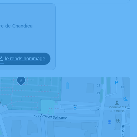
erre-de-Chandieu
Je rends hommage
2