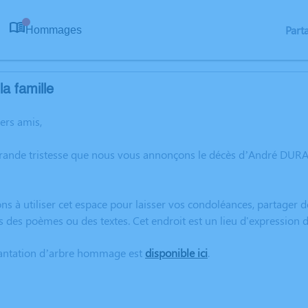
Part
Hommages
0
a famille
hers amis,
grande tristesse que nous vous annonçons le décès d’André DUR
ns à utiliser cet espace pour laisser vos condoléances, partager
s des poèmes ou des textes. Cet endroit est un lieu d'expressi
lantation d’arbre hommage est
disponible ici
.