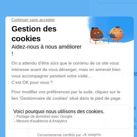
Déroulé de
Le vendred
Église Saint
Saint-Pierr