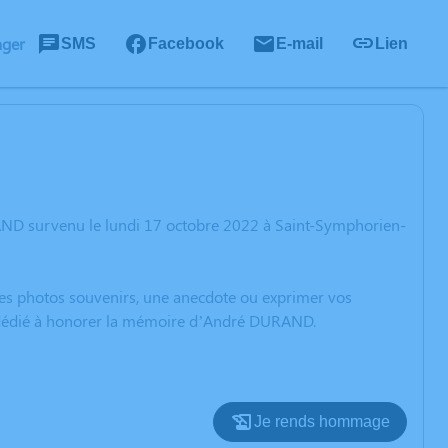
ager
SMS
Facebook
E-mail
Lien
AND survenu le lundi 17 octobre 2022 à Saint-Symphorien-
 des photos souvenirs, une anecdote ou exprimer vos
on dédié à honorer la mémoire d’André DURAND.
Je rends hommage