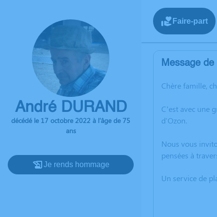
Faire-part
Message de l
Chère famille, c
André DURAND
C’est avec une 
d'Ozon.
décédé le 17 octobre 2022 à l'âge de 75
ans
Nous vous invito
pensées à traver
Je rends hommage
Un service de p