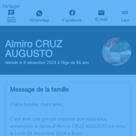
Partager
E-mail
SMS
WhatsApp
Facebook
Lien
Almiro CRUZ
AUGUSTO
décédé le 9 décembre 2024 à l'âge de 86 ans
Message de la famille
Chère famille, chers amis,
C’est avec une grande tristesse que nous vous
annonçons le décès d’Almiro CRUZ AUGUSTO survenu
le lundi 09 décembre 2024 à Bron.