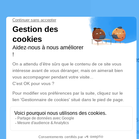
Déroulé de
Le mardi 05
Eglise de T