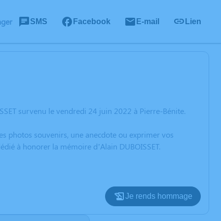
ager
SMS
Facebook
E-mail
Lien
SET survenu le vendredi 24 juin 2022 à Pierre-Bénite.
 des photos souvenirs, une anecdote ou exprimer vos
n dédié à honorer la mémoire d’Alain DUBOISSET.
Je rends hommage