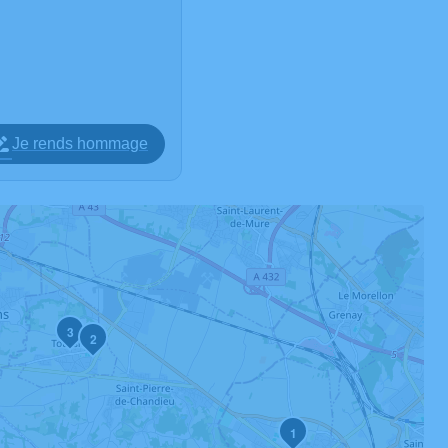
Je rends hommage
3
2
1