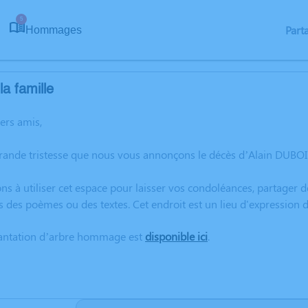
5
Part
Hommages
a famille
hers amis,
rande tristesse que nous vous annonçons le décès d’Alain DUBOIS
ns à utiliser cet espace pour laisser vos condoléances, partager
s des poèmes ou des textes. Cet endroit est un lieu d'expressio
lantation d’arbre hommage est
disponible ici
.