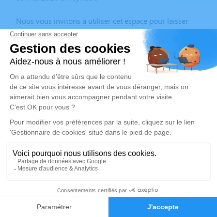
Nous vous invitons à utiliser cet espace pour laisser
vos condoléances, partager des photos souvenirs, une
anecdote ou exprimer vos pensées à travers des
poèmes ou des textes. Cet endroit est un lieu
d'expression dédié à honorer la mémoire d’Alain
BENAS.
Un service de plantation d’arbre hommage est
disponible ici
.
Je rends hommage
Cérémonie religieuse
mercredi 20 mai 2026 à 10h30
4
Église Saint Pierre Aux Liens de Saint-Pierre-de-
Chandieu
Faire-part
Hommages
Place Charles de Gaulle